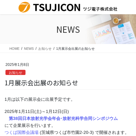
コ
ナ
ン
ビ
テ
ゲ
ン
ー
NEWS
ツ
シ
に
ョ
移
ン
動
に
HOME
NEWS
お知らせ
1月展示会出展のお知らせ
移
動
2025年1月8日
お知らせ
1月展示会出展のお知らせ
1月は以下の展示会に出展予定です。
2025年1月11日(土)～1月12日(日)
第38回日本放射光学会年会･放射光科学合同シンポジウム
にて企業展示を行います。
つくば国際会議場
(茨城県つくば市竹園2-20-3) で開催されます。