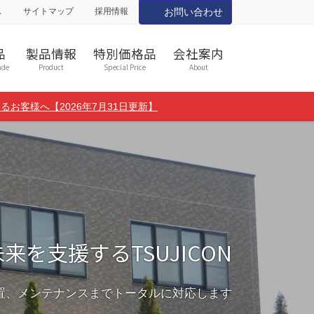
ス
サイトマップ
採用情報
お問い合わせ
品
製品情報
特別価格品
会社案内
ade
Product
Special Price
About
るお客様へ【2026年7月31日更新】
来を支援するTSUJICON
置、メンテナンスまでトータルに対応します