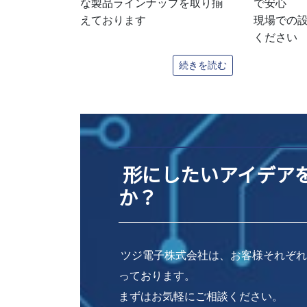
な製品ラインナップを取り揃
で安心
えております
現場での
ください
続きを読む
形にしたいアイデア
か？
ツジ電子株式会社は、お客様それぞ
っております。
まずはお気軽にご相談ください。