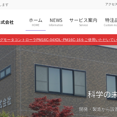
アクセ
します
ホーム
NEWS
サービス案内
特注
HOME
Information
Service
Custom m
ータコントローラPM16C-04XDL･PM16C-16をご使用いただいてい
科学の未
開発・製造から設