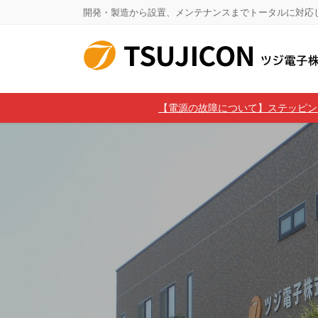
コ
ナ
開発・製造から設置、メンテナンスまでトータルに対応
ン
ビ
テ
ゲ
ン
ー
ツ
シ
に
ョ
【電源の故障について】ステッピングモ
移
ン
動
に
移
動