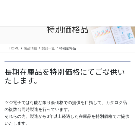
コ
ナ
ン
ビ
テ
ゲ
ン
ー
特別価格品
ツ
シ
に
ョ
移
ン
動
に
HOME
製品情報
製品一覧
特別価格品
移
動
長期在庫品を特別価格にてご提供い
たします。
ツジ電子では可能な限り低価格での提供を目指して、カタログ品
の複数台同時製造を行っています。
それらの内、製造から3年以上経過した在庫品を特別価格でご提供
いたします。