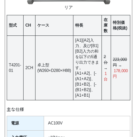
リア
在
特別価
型式
CH
ケース
特長
庫
格(税抜)
数
[A1][A2]入
力、及び[B1]
[B2]入力の和
を以下の5通
2
223,000
り出力できま
台
T4201-
卓上型
円
→
2CH
す。
→
01
(W260×D280×H88)
178,000
[A1+A2]、[-
1
円
(A1+A2)]、
台
[B1+B2]、[-
(B1+B2)]、
[A1+B1]
主な仕様
電源
AC100V