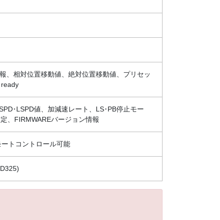
情報、相対位置移動値、絶対位置移動値、プリセッ
eady
PD･LSPD値、加減速レート、LS･PB停止モー
設定、FIRMWAREバージョン情報
モートコントロール可能
D325)