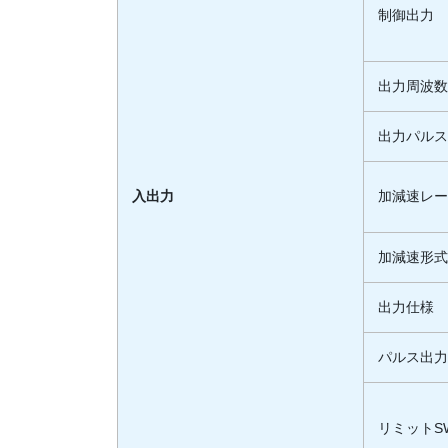
制御出力
出力周波
出力パル
入出力
加減速レ
加減速形
出力仕様
パルス出
リミットS