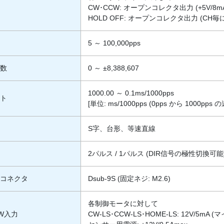
CW･CCW: オープンコレクタ出力 (+5V/8m
HOLD OFF: オープンコレクタ出力 (CH毎に
数
5 ～ 100,000pps
ス数
0 ～ ±8,388,607
1000.00 ～ 0.1ms/1000pps
ート
[単位: ms/1000pps (0pps から 100
式
S字、台形、等速直線
2パルス / 1パルス (DIR信号の極性切換可能
力コネクタ
Dsub-9S (固定ネジ: M2.6)
各制御モータに対して
W入力
CW-LS･CCW-LS･HOME-LS: 12V/5mA