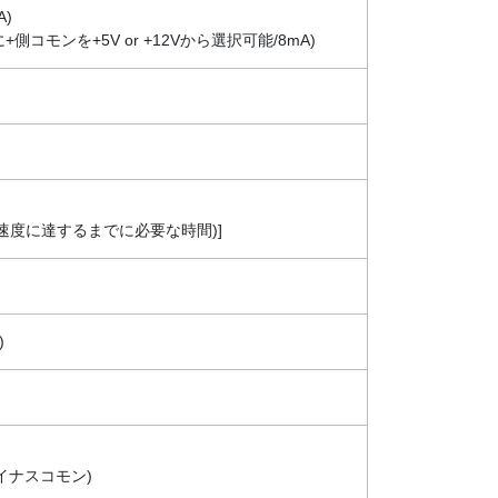
A)
+側コモンを+5V or +12Vから選択可能/8mA)
0pps の速度に達するまでに必要な時間)]
)
 (マイナスコモン)