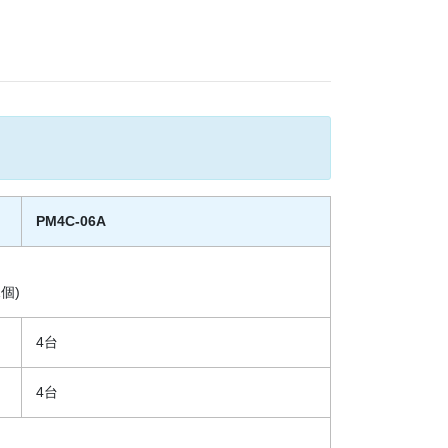
PM4C-06A
個)
4台
4台