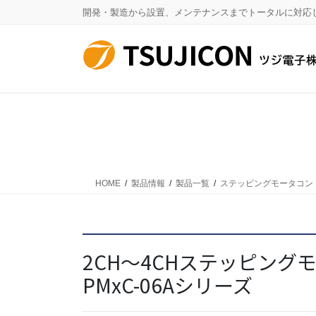
コ
ナ
開発・製造から設置、メンテナンスまでトータルに対応
ン
ビ
テ
ゲ
ン
ー
ツ
シ
に
ョ
移
ン
動
に
移
動
HOME
製品情報
製品一覧
ステッピングモータコン
2CH～4CHステッピング
PMxC-06Aシリーズ