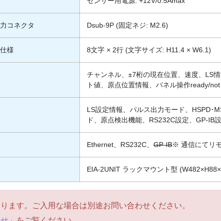
センサー用電源: +12V/0.5Amax
入力コネクタ
Dsub-9P (固定ネジ: M2.6)
器仕様
8文字 × 2行 (文字サイズ: H11.4 × W6.1)
チャンネル、±7桁の現在位置、速度、LS
ト値、原点位置情報、パネル操作ready/not r
LS設定情報、パルス出力モード、HSPD･MS
ド、原点検出機能、RS232C設定、GP-IB
Ethernet、RS232C、
GP-IB
※ 通信にてリ
EIA-2UNIT ラックマウント型 (W482×H88×
ております。ご入用な場合は別途お問い合わせください。
らせ
」をご覧ください。